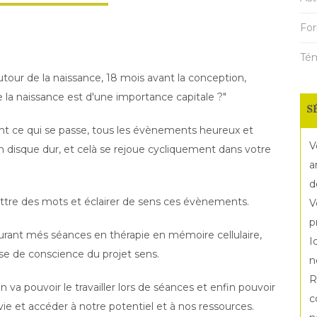
For
Té
tour de la naissance, 18 mois avant la conception,
e la naissance est d'une importance capitale ?"
S
ent ce qui se passe, tous les évènements heureux et
V
 disque dur, et celà se rejoue cycliquement dans votre
a
d
mettre des mots et éclairer de sens ces évènements.
V
p
urant més séances en thérapie en mémoire cellulaire,
I
se de conscience du projet sens.
n
R
n va pouvoir le travailler lors de séances et enfin pouvoir
c
ie et accéder à notre potentiel et à nos ressources.