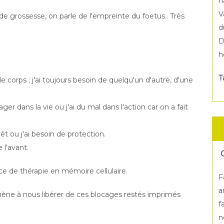
n
V
de grossesse, on parle de l'empreinte du foetus.. Très
d
D
h
T
le corps ; j'ai toujours besoin de quelqu'un d'autre, d'une
ger dans la vie ou j'ai du mal dans l'action car on a fait
êt ou j'ai besoin de protection.
 l'avant.
nce de thérapie en mémoire cellulaire.
F
a
ène à nous libérer de ces blocages restés imprimés
f
n