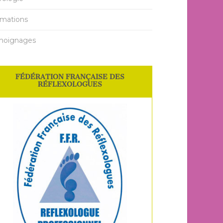
mations
moignages
FÉDÉRATION FRANÇAISE DES
RÉFLEXOLOGUES