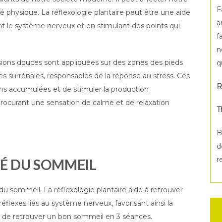
F
physique. La réflexologie plantaire peut être une aide
a
ant le système nerveux et en stimulant des points qui
f
n
sions douces sont appliquées sur des zones des pieds
q
 surrénales, responsables de la réponse au stress. Ces
R
ons accumulées et de stimuler la production
procurant une sensation de calme et de relaxation
T
B
d
r
TÉ DU SOMMEIL
du sommeil. La réflexologie plantaire aide à retrouver
éflexes liés au système nerveux, favorisant ainsi la
t de retrouver un bon sommeil en 3 séances.