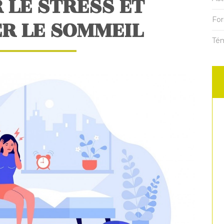
 LE STRESS ET
R LE SOMMEIL
For
Té